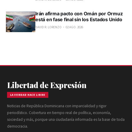
Irán afirma pacto con Omán por Ormuz
está en fase final sin los Estados Unido
DAVID R. LORENZO
02 AGO. 2026
Libertad de Expresión
LA VERDAD HACE LIBRE
Noticias de República Dominicana con imparcialidad y rigor
periodístico. Cobertura en tiempo real de política, economía,
sociedad y más, porque una ciudadanía informada es la base de toda
democracia.