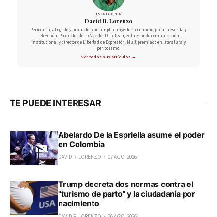
ESCRITO POR
David R. Lorenzo
Periodista, abogado y productor con amplia trayectoria en radio, prensa escrita y
televisión. Productor de La Voz del Detallista, exdirector de comunicación
institucional y director de Libertad de Expresión. Multipremiado en literatura y
periodismo.
Ver todos sus artículos →
TE PUEDE INTERESAR
Abelardo De la Espriella asume el poder
en Colombia
DAVID R. LORENZO
07 AGO. 2026
Trump decreta dos normas contra el
"turismo de parto" y la ciudadanía por
nacimiento
DAVID R. LORENZO
06 AGO. 2026