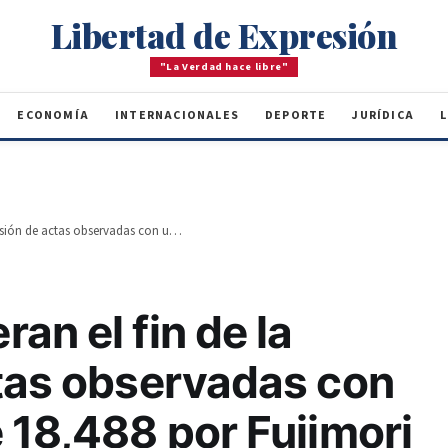
Libertad de Expresión
"La Verdad hace libre"
ECONOMÍA
INTERNACIONALES
DEPORTE
JURÍDICA
L
Peruanos esperan el fin de la revisión de actas observadas con una ventaja de 18,488 por Fujimori
an el fin de la
ctas observadas con
 18,488 por Fujimori