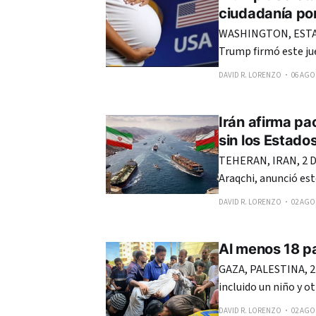
ciudadanía po
WASHINGTON, ESTAD
Trump firmó este ju
en Estados Unidos, 
DAVID R. LORENZO
06 AGO.
reciente fallo de la Cor
anunció que firmará
Irán afirma pa
sin los Estado
TEHERAN, IRAN, 2 DE
Araqchi, anunció es
estatus del estrecho
DAVID R. LORENZO
02 AGO.
Al menos 18 pa
GAZA, PALESTINA, 2
incluido un niño y o
nueva serie de ataq
DAVID R. LORENZO
02 AGO.