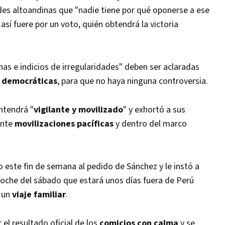
ades altoandinas que "nadie tiene por qué oponerse a ese
así fuere por un voto, quién obtendrá la victoria
s e indicios de irregularidades" deben ser aclaradas
 democráticas
, para que no haya ninguna controversia.
ntendrá "
vigilante y movilizado
" y exhortó a sus
ante
movilizaciones pacíficas
y dentro del marco
zo este fin de semana al pedido de Sánchez y le instó a
a noche del sábado que estará unos días fuera de Perú
 un
viaje familiar
.
el resultado oficial de los
comicios con
calma
y se