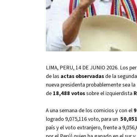
LIMA, PERU, 14 DE JUNIO 2026. Los peru
de las
actas observadas
de la segunda 
nueva presidenta probablemente sea la
de
18,488 votos
sobre el izquierdista
R
A una semana de los comicios y con el
9
logrado 9,075,116 voto, para un
50,05
país y el voto extranjero, frente a 9,056
por el Perú) quien ha ganado en el sur y