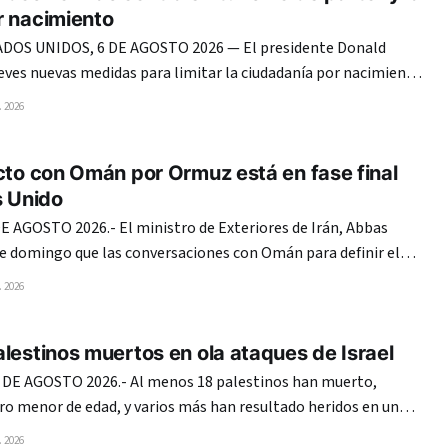
r nacimiento
OS UNIDOS, 6 DE AGOSTO 2026 — El presidente Donald
eves nuevas medidas para limitar la ciudadanía por nacimiento
dejando claro que mantiene su ofensiva migratoria pese al
 2026
te Suprema que anuló su primer intento. El mandatario
cto con Omán por Ormuz está en fase final
s Unido
 AGOSTO 2026.- El ministro de Exteriores de Irán, Abbas
te domingo que las conversaciones con Omán para definir el
 de Ormuz entraron en su «fase final» y reiteró que Estados
 2026
Unidos no tiene nada que ver en ellas. Teherán y Mascate
lestinos muertos en ola ataques de Israel
 DE AGOSTO 2026.- Al menos 18 palestinos han muerto,
tro menor de edad, y varios más han resultado heridos en una
ues ejecutados en la madrugada de este domingo por el
 2026