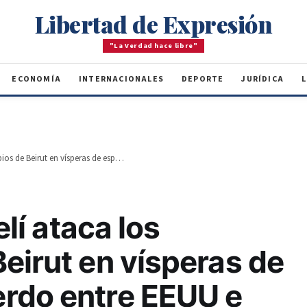
Libertad de Expresión
"La Verdad hace libre"
ECONOMÍA
INTERNACIONALES
DEPORTE
JURÍDICA
L
El ejército israelí ataca los suburbios de Beirut en vísperas de esperado acuerdo entre EEUU e Irán
elí ataca los
eirut en vísperas de
rdo entre EEUU e