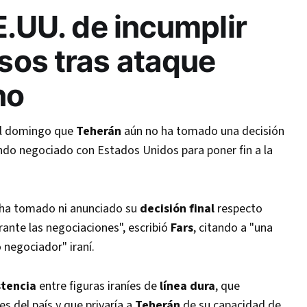
E.UU. de incumplir
os tras ataque
no
el domingo que
Teherán
aún no ha tomado una decisión
ndo negociado con Estados Unidos para poner fin a la
ha tomado ni anunciado su
decisión final
respecto
ante las negociaciones", escribió
Fars
, citando a "una
 negociador" iraní.
stencia
entre figuras iraníes de
línea dura
, que
s del país y que privaría a
Teherán
de su capacidad de