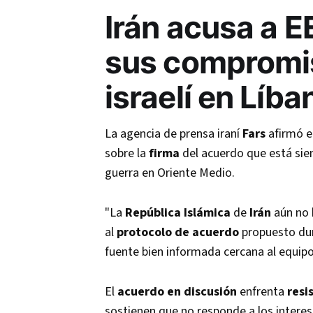
Irán acusa a E
sus compromis
israelí en Líba
La agencia de prensa iraní
Fars
afirmó 
sobre la
firma
del acuerdo que está sie
guerra en Oriente Medio.
"La
República Islámica
de
Irán
aún no 
al
protocolo de acuerdo
propuesto dur
fuente bien informada cercana al equipo
El
acuerdo en discusión
enfrenta
resi
sostienen que no responde a los interese