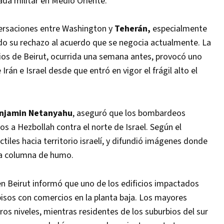
ada militar en Medio Oriente.
versaciones entre Washington y
Teherán,
especialmente
ado su rechazo al acuerdo que se negocia actualmente. La
rbios de Beirut, ocurrida una semana antes, provocó uno
rán e Israel desde que entró en vigor el frágil alto el
njamin Netanyahu
, aseguró que los bombardeos
s a Hezbollah contra el norte de Israel. Según el
ectiles hacia territorio israelí, y difundió imágenes donde
na columna de humo.
n Beirut informó que uno de los edificios impactados
 pisos con comercios en la planta baja. Los mayores
os niveles, mientras residentes de los suburbios del sur