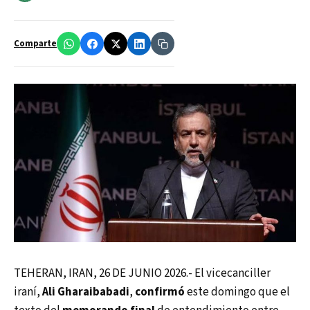
Comparte
TEHERAN, IRAN, 26 DE JUNIO 2026.- El vicecanciller
iraní,
Ali Gharaibabadi
,
confirmó
este domingo que el