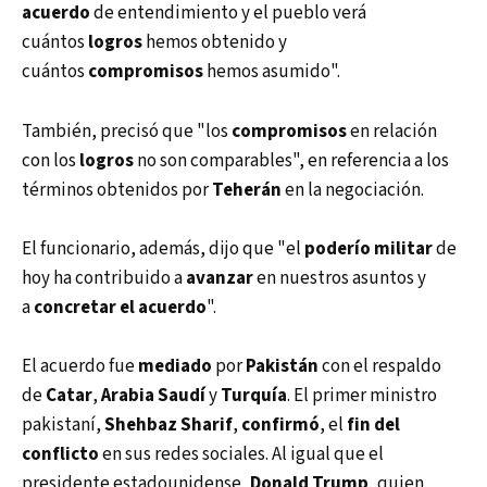
acuerdo
de entendimiento y el pueblo verá
cuántos
logros
hemos obtenido y
cuántos
compromisos
hemos asumido".
También, precisó que "los
compromisos
en relación
con los
logros
no son comparables", en referencia a los
términos obtenidos por
Teherán
en la negociación.
El funcionario, además, dijo que "el
poderío militar
de
hoy ha contribuido a
avanzar
en nuestros asuntos y
a
concretar el acuerdo
".
El acuerdo fue
mediado
por
Pakistán
con el respaldo
de
Catar
,
Arabia Saudí
y
Turquía
. El primer ministro
pakistaní,
Shehbaz Sharif
,
confirmó
, el
fin del
conflicto
en sus redes sociales. Al igual que el
presidente estadounidense,
Donald Trump
, quien