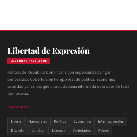
Libertad de Expresión
LA VERDAD HACE LIBRE
Noticias de República Dominicana con imparcialidad y rigor
periodístico. Cobertura en tiempo real de política, economía,
sociedad y más, porque una ciudadanía informada es la base de toda
democracia.
CATEGORÍAS
Home
Nacionales
Política
Economía
Internacionales
Deporte
Jurídica
Literaria
Variedades
Videos