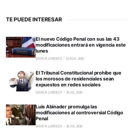
TE PUEDE INTERESAR
El nuevo Código Penal con sus las 43
modificaciones entrará en vigencia este
lunes
DAVID R. LORENZO
02 AGO. 2026
El Tribunal Constitucional prohíbe que
los morosos de residenciales sean
expuestos en redes sociales
DAVID R. LORENZO
30 JUL. 2026
Luis Abinader promulga las
modificaciones al controversial Código
Penal
DAVID R. LORENZO
28 JUL. 2026