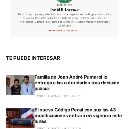
ESCRITO POR
David R. Lorenzo
Periodista, abogado y productor con amplia trayectoria en radio, prensa escrita y
televisión. Productor de La Voz del Detallista, exdirector de comunicación
institucional y director de Libertad de Expresión. Multipremiado en literatura y
periodismo.
Ver todos sus artículos →
TE PUEDE INTERESAR
Familia de Jean André Pumarol lo
entrega a las autoridades tras decisión
judicial
DAVID R. LORENZO
06 AGO. 2026
El nuevo Código Penal con sus las 43
modificaciones entrará en vigencia este
lunes
DAVID R. LORENZO
02 AGO. 2026