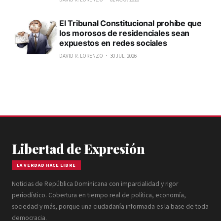
El Tribunal Constitucional prohíbe que
los morosos de residenciales sean
expuestos en redes sociales
DAVID R. LORENZO
30 JUL. 2026
Libertad de Expresión
LA VERDAD HACE LIBRE
Noticias de República Dominicana con imparcialidad y rigor
periodístico. Cobertura en tiempo real de política, economía,
sociedad y más, porque una ciudadanía informada es la base de toda
democracia.