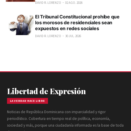
DAVID R. LORENZO
02 AGO. 2026
El Tribunal Constitucional prohíbe que
los morosos de residenciales sean
expuestos en redes sociales
DAVID R. LORENZO
30 JUL. 2026
Libertad de Expresión
LA VERDAD HACE LIBRE
Noticias de República Dominicana con imparcialidad y rigor
periodístico. Cobertura en tiempo real de política, economía,
sociedad y más, porque una ciudadanía informada es la base de toda