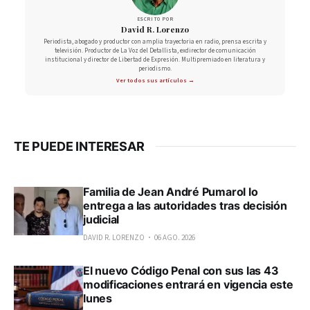
ESCRITO POR
David R. Lorenzo
Periodista, abogado y productor con amplia trayectoria en radio, prensa escrita y
televisión. Productor de La Voz del Detallista, exdirector de comunicación
institucional y director de Libertad de Expresión. Multipremiado en literatura y
periodismo.
Ver todos sus artículos →
TE PUEDE INTERESAR
Familia de Jean André Pumarol lo
entrega a las autoridades tras decisión
judicial
DAVID R. LORENZO
06 AGO. 2026
El nuevo Código Penal con sus las 43
modificaciones entrará en vigencia este
lunes