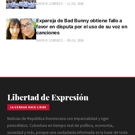
DAVID R. LORENZO
11 JUL. 2026
Expareja de Bad Bunny obtiene fallo a
favor en disputa por el uso de su voz en
canciones
DAVID R. LORENZO
09 JUL. 2026
Libertad de Expresión
LA VERDAD HACE LIBRE
Noticias de República Dominicana con imparcialidad y rigor
periodístico. Cobertura en tiempo real de política, economía,
sociedad y más, porque una ciudadanía informada es la base de toda