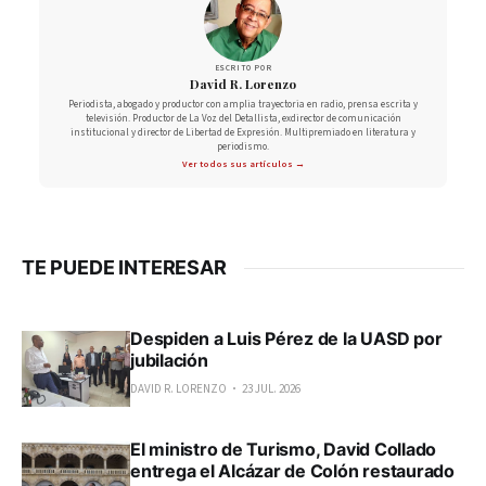
ESCRITO POR
David R. Lorenzo
Periodista, abogado y productor con amplia trayectoria en radio, prensa escrita y
televisión. Productor de La Voz del Detallista, exdirector de comunicación
institucional y director de Libertad de Expresión. Multipremiado en literatura y
periodismo.
Ver todos sus artículos →
TE PUEDE INTERESAR
Despiden a Luis Pérez de la UASD por
jubilación
DAVID R. LORENZO
23 JUL. 2026
El ministro de Turismo, David Collado
entrega el Alcázar de Colón restaurado