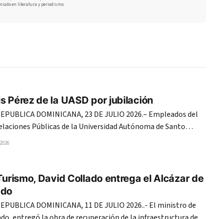
miado en literatura y periodismo.
s Pérez de la UASD por jubilación
PUBLICA DOMINICANA, 23 DE JULIO 2026.– Empleados del
laciones Públicas de la Universidad Autónoma de Santo
idieron a Luis Perez como director de esa dependencia. Los
 2026
acto de despedida resaltaron el liderazgo, las condiciones
es y las virtudes de solidaridad
 Turismo, David Collado entrega el Alcázar de
ado
UBLICA DOMINICANA, 11 DE JULIO 2026..- El ministro de
do, entregó la obra de recuperación de la infraestructura del