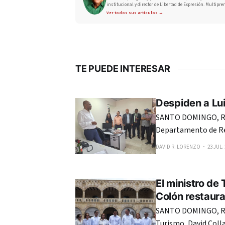
institucional y director de Libertad de Expresión. Multipre
Ver todos sus artículos →
TE PUEDE INTERESAR
Despiden a Lui
SANTO DOMINGO, RE
Departamento de Re
Domingo (UASD), desp
DAVID R. LORENZO
23 JUL.
participantes en el 
humanas, profesional
El ministro de
Colón restaur
SANTO DOMINGO, REP
Turismo, David Colla