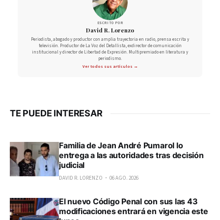
ESCRITO POR
David R. Lorenzo
Periodista, abogado y productor con amplia trayectoria en radio, prensa escrita y
televisión. Productor de La Voz del Detallista, exdirector de comunicación
institucional y director de Libertad de Expresión. Multipremiado en literatura y
periodismo.
Ver todos sus artículos →
TE PUEDE INTERESAR
Familia de Jean André Pumarol lo
entrega a las autoridades tras decisión
judicial
DAVID R. LORENZO
06 AGO. 2026
El nuevo Código Penal con sus las 43
modificaciones entrará en vigencia este