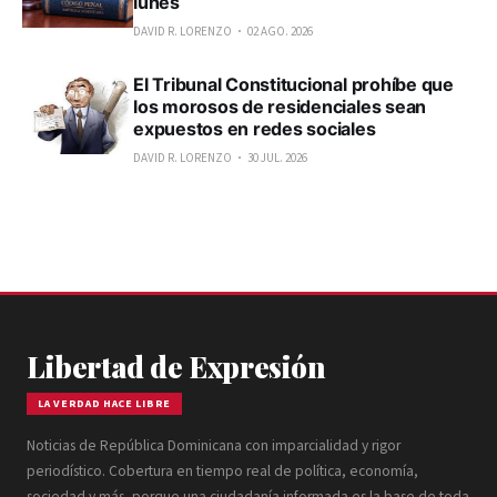
lunes
DAVID R. LORENZO
02 AGO. 2026
El Tribunal Constitucional prohíbe que
los morosos de residenciales sean
expuestos en redes sociales
DAVID R. LORENZO
30 JUL. 2026
Libertad de Expresión
LA VERDAD HACE LIBRE
Noticias de República Dominicana con imparcialidad y rigor
periodístico. Cobertura en tiempo real de política, economía,
sociedad y más, porque una ciudadanía informada es la base de toda