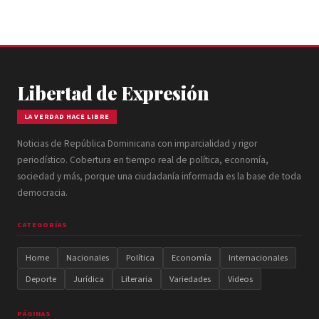
Libertad de Expresión
LA VERDAD HACE LIBRE
Noticias de República Dominicana con imparcialidad y rigor
periodístico. Cobertura en tiempo real de política, economía,
sociedad y más, porque una ciudadanía informada es la base de toda
democracia.
CATEGORÍAS
Home
Nacionales
Política
Economía
Internacionales
Deporte
Jurídica
Literaria
Variedades
Videos
PÁGINAS