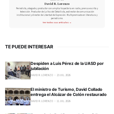
David R. Lorenzo
Periodista, abogado y productor con amplia trayectoria en radio, prensa escrita y
televisión. Productor de La Voz del Detallista, exdirector de comunicación
institucional y director de Libertad de Expresión. Multipremiado en literatura y
periodismo.
Ver todos sus artículos →
TE PUEDE INTERESAR
Despiden a Luis Pérez de la UASD por
jubilación
DAVID R. LORENZO
23 JUL. 2026
El ministro de Turismo, David Collado
entrega el Alcázar de Colón restaurado
DAVID R. LORENZO
11 JUL. 2026