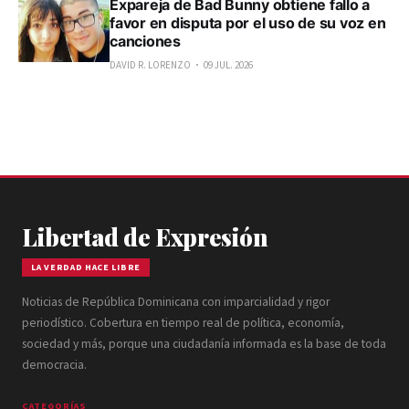
Expareja de Bad Bunny obtiene fallo a
favor en disputa por el uso de su voz en
canciones
DAVID R. LORENZO
09 JUL. 2026
Libertad de Expresión
LA VERDAD HACE LIBRE
Noticias de República Dominicana con imparcialidad y rigor
periodístico. Cobertura en tiempo real de política, economía,
sociedad y más, porque una ciudadanía informada es la base de toda
democracia.
CATEGORÍAS