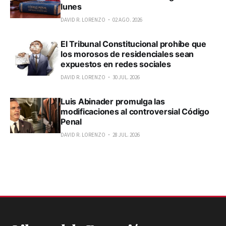
lunes
DAVID R. LORENZO
02 AGO. 2026
El Tribunal Constitucional prohíbe que
los morosos de residenciales sean
expuestos en redes sociales
DAVID R. LORENZO
30 JUL. 2026
Luis Abinader promulga las
modificaciones al controversial Código
Penal
DAVID R. LORENZO
28 JUL. 2026