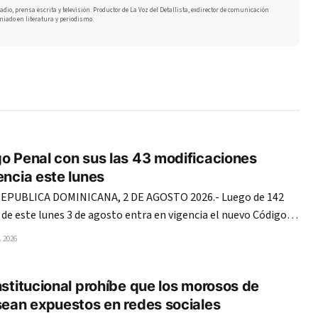
adio, prensa escrita y televisión. Productor de La Voz del Detallista, exdirector de comunicación
miado en literatura y periodismo.
o Penal con sus las 43 modificaciones
encia este lunes
PUBLICA DOMINICANA, 2 DE AGOSTO 2026.- Luego de 142
r de este lunes 3 de agosto entra en vigencia el nuevo Código
inicana, promulgado mediante la Ley 74-25. Tras más de
 2026
los pasillos del Congreso Nacional,
nstitucional prohíbe que los morosos de
sean expuestos en redes sociales