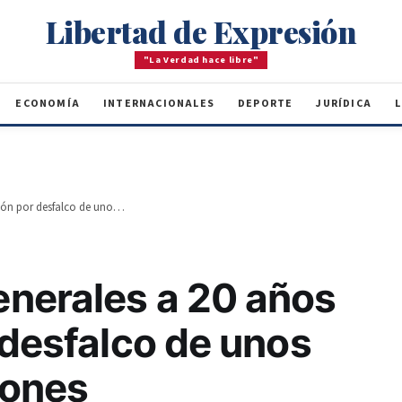
Libertad de Expresión
"La Verdad hace libre"
ECONOMÍA
INTERNACIONALES
DEPORTE
JURÍDICA
L
Condenan a generales a 20 años de prisión por desfalco de unos RD$4,500 millones
nerales a 20 años
 desfalco de unos
lones