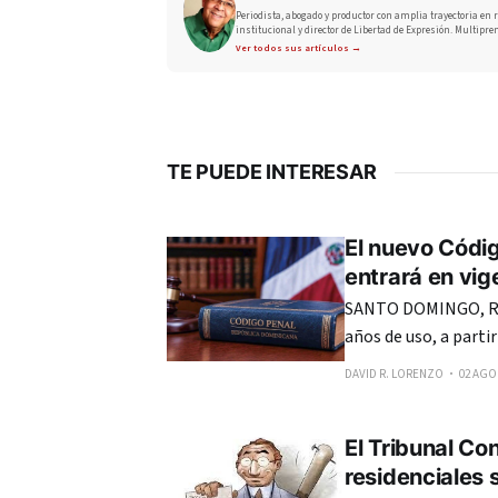
Periodista, abogado y productor con amplia trayectoria en r
institucional y director de Libertad de Expresión. Multipre
Ver todos sus artículos →
TE PUEDE INTERESAR
El nuevo Códig
entrará en vig
SANTO DOMINGO, RE
años de uso, a parti
Penal de República Dom
DAVID R. LORENZO
02 AGO.
20 años de recorrer 
El Tribunal Co
residenciales 