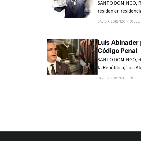
SANTO DOMINGO, RE
residen en residenci
Constitucional (TC) les 
DAVID R. LORENZO
30 JUL.
vecinos en residenci
sociales para
Luis Abinader 
Código Penal
SANTO DOMINGO, REP
la República, Luis A
Código Penal, aprob
DAVID R. LORENZO
28 JUL.
cámaras del Congres
que se