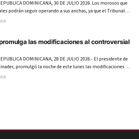
PUBLICA DOMINICANA, 30 DE JULIO 2026. Los morosos que
ales podrán seguir operando a sus anchas, ya que el Tribunal
ha dado luz verde para no ser expuestos. Las juntas de
 2026
ales no podrán utilizar herramientas tecnológicas ni redes
promulga las modificaciones al controversial
UBLICA DOMINICANA, 28 DE JULIO 2026.- El presidente de
binader, promulgó la noche de este lunes las modificaciones al
adas la semana pasada tras un rápido paso por ambas
 2026
o Nacional, en medio de presiones de distintos sectores para