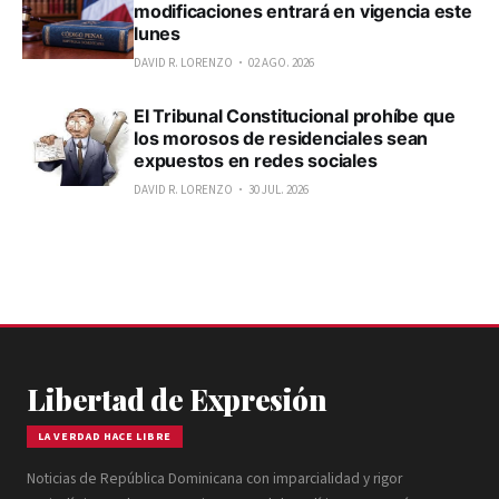
modificaciones entrará en vigencia este
lunes
DAVID R. LORENZO
02 AGO. 2026
El Tribunal Constitucional prohíbe que
los morosos de residenciales sean
expuestos en redes sociales
DAVID R. LORENZO
30 JUL. 2026
Libertad de Expresión
LA VERDAD HACE LIBRE
Noticias de República Dominicana con imparcialidad y rigor