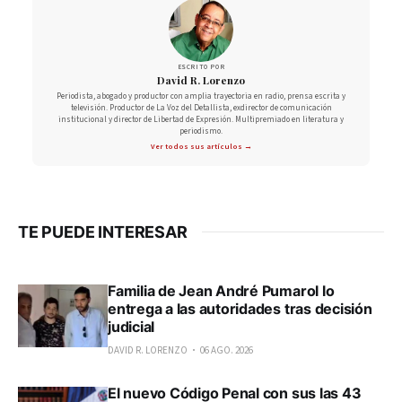
ESCRITO POR
David R. Lorenzo
Periodista, abogado y productor con amplia trayectoria en radio, prensa escrita y
televisión. Productor de La Voz del Detallista, exdirector de comunicación
institucional y director de Libertad de Expresión. Multipremiado en literatura y
periodismo.
Ver todos sus artículos →
TE PUEDE INTERESAR
Familia de Jean André Pumarol lo
entrega a las autoridades tras decisión
judicial
DAVID R. LORENZO
06 AGO. 2026
El nuevo Código Penal con sus las 43