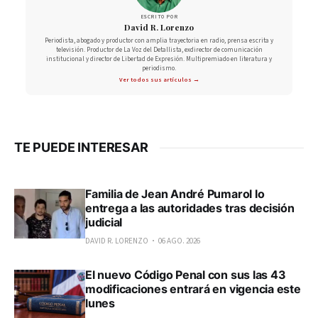
ESCRITO POR
David R. Lorenzo
Periodista, abogado y productor con amplia trayectoria en radio, prensa escrita y
televisión. Productor de La Voz del Detallista, exdirector de comunicación
institucional y director de Libertad de Expresión. Multipremiado en literatura y
periodismo.
Ver todos sus artículos →
TE PUEDE INTERESAR
Familia de Jean André Pumarol lo
entrega a las autoridades tras decisión
judicial
DAVID R. LORENZO
06 AGO. 2026
El nuevo Código Penal con sus las 43
modificaciones entrará en vigencia este
lunes