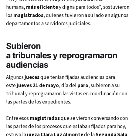
humana,
más eficiente
y digna para todos", sostuvieron
los
magistrados
, quienes tuvieron a su lado en algunos
departamentos a servidores judiciales.
Subieron
a
tribunales
y
reprogramaron
audiencias
Algunos
jueces
que tenían fijadas audiencias para
este
jueves 21 de mayo
, día del
paro
, subieron a su
tribunal y reprogramaron las vistas en coordinación con
las partes de los expedientes.
Entre esos
magistrados
que se vieron conversando con
las partes de los procesos que estaban fijados para hoy,
estuvo la
jueza Clara Luz Almonte
de la
Segunda Sala