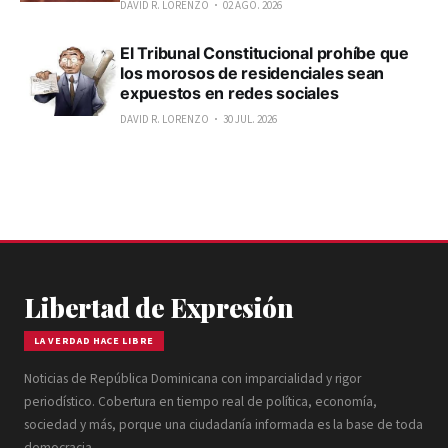
DAVID R. LORENZO
02 AGO. 2026
El Tribunal Constitucional prohíbe que
los morosos de residenciales sean
expuestos en redes sociales
DAVID R. LORENZO
30 JUL. 2026
Libertad de Expresión
LA VERDAD HACE LIBRE
Noticias de República Dominicana con imparcialidad y rigor
periodístico. Cobertura en tiempo real de política, economía,
sociedad y más, porque una ciudadanía informada es la base de toda
democracia.