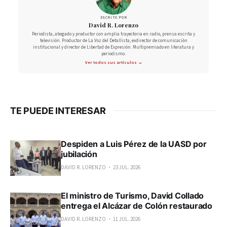
ESCRITO POR
David R. Lorenzo
Periodista, abogado y productor con amplia trayectoria en radio, prensa escrita y
televisión. Productor de La Voz del Detallista, exdirector de comunicación
institucional y director de Libertad de Expresión. Multipremiado en literatura y
periodismo.
Ver todos sus artículos →
TE PUEDE INTERESAR
Despiden a Luis Pérez de la UASD por
jubilación
DAVID R. LORENZO
23 JUL. 2026
El ministro de Turismo, David Collado
entrega el Alcázar de Colón restaurado
DAVID R. LORENZO
11 JUL. 2026