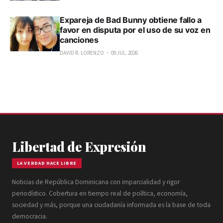
Expareja de Bad Bunny obtiene fallo a
favor en disputa por el uso de su voz en
canciones
DAVID R. LORENZO
09 JUL. 2026
Libertad de Expresión
LA VERDAD HACE LIBRE
Noticias de República Dominicana con imparcialidad y rigor
periodístico. Cobertura en tiempo real de política, economía,
sociedad y más, porque una ciudadanía informada es la base de toda
democracia.