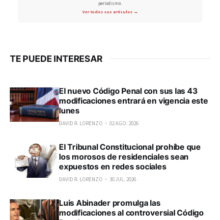
periodismo.
Ver todos sus artículos →
TE PUEDE INTERESAR
El nuevo Código Penal con sus las 43
modificaciones entrará en vigencia este
lunes
DAVID R. LORENZO
02 AGO. 2026
El Tribunal Constitucional prohíbe que
los morosos de residenciales sean
expuestos en redes sociales
DAVID R. LORENZO
30 JUL. 2026
Luis Abinader promulga las
modificaciones al controversial Código