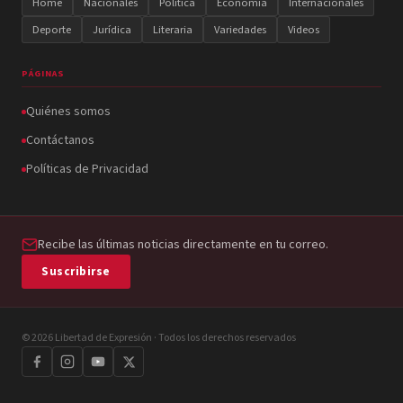
Home
Nacionales
Política
Economía
Internacionales
Deporte
Jurídica
Literaria
Variedades
Videos
PÁGINAS
Quiénes somos
Contáctanos
Políticas de Privacidad
Recibe las últimas noticias directamente en tu correo.
Suscribirse
© 2026 Libertad de Expresión · Todos los derechos reservados