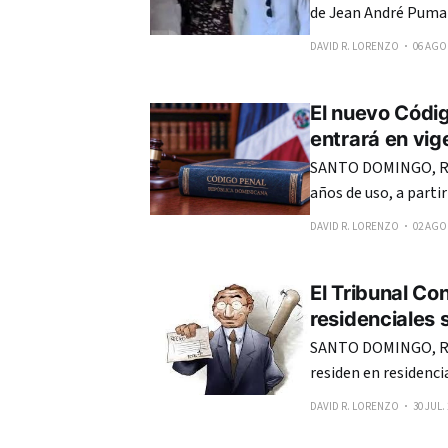
de Jean André Pumar
autoridades, en cump
DAVID R. LORENZO
06 AGO.
Corte Penal, que rev
El nuevo Códig
entrará en vig
SANTO DOMINGO, RE
años de uso, a parti
Penal de República Dom
DAVID R. LORENZO
02 AGO.
20 años de recorrer 
El Tribunal Co
residenciales 
SANTO DOMINGO, RE
residen en residenci
Constitucional (TC) les 
DAVID R. LORENZO
30 JUL.
vecinos en residenci