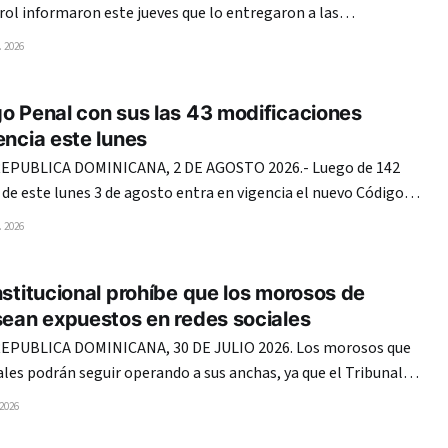
ol informaron este jueves que lo entregaron a las
limiento de la decisión emitida hoy por la Segunda Sala de la
 2026
ocó el auto de no ha lugar a su favor y
o Penal con sus las 43 modificaciones
encia este lunes
PUBLICA DOMINICANA, 2 DE AGOSTO 2026.- Luego de 142
r de este lunes 3 de agosto entra en vigencia el nuevo Código
inicana, promulgado mediante la Ley 74-25. Tras más de
 2026
los pasillos del Congreso Nacional,
nstitucional prohíbe que los morosos de
sean expuestos en redes sociales
PUBLICA DOMINICANA, 30 DE JULIO 2026. Los morosos que
ales podrán seguir operando a sus anchas, ya que el Tribunal
ha dado luz verde para no ser expuestos. Las juntas de
 2026
ales no podrán utilizar herramientas tecnológicas ni redes