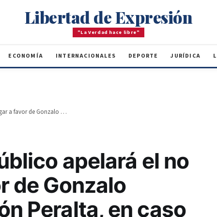
Libertad de Expresión
"La Verdad hace libre"
ECONOMÍA
INTERNACIONALES
DEPORTE
JURÍDICA
L
El Ministerio Público apelará el no ha lugar a favor de Gonzalo Castillo y Ramón Peralta, en caso Calamar, por corrupción
úblico apelará el no
or de Gonzalo
ón Peralta, en caso