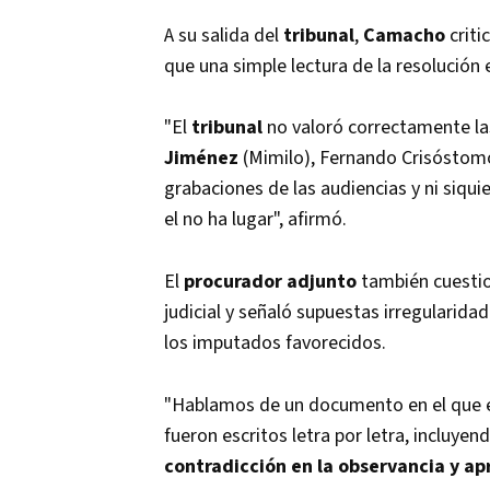
A su salida del
tribunal
,
Camacho
criti
que una simple lectura de la resolución 
"El
tribunal
no valoró correctamente la
Jiménez
(Mimilo), Fernando Crisóstomo 
grabaciones de las audiencias y ni siqu
el no ha lugar", afirmó.
El
procurador adjunto
también cuestio
judicial y señaló supuestas irregularida
los imputados favorecidos.
"Hablamos de un documento en el que 
fueron escritos letra por letra, incluye
contradicción en la observancia y ap