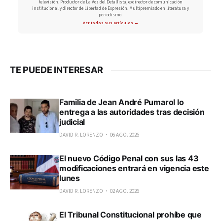
televisión. Productor de La Voz del Detallista, exdirector de comunicación
institucional y director de Libertad de Expresión. Multipremiado en literatura y
periodismo.
Ver todos sus artículos →
TE PUEDE INTERESAR
Familia de Jean André Pumarol lo
entrega a las autoridades tras decisión
judicial
DAVID R. LORENZO
06 AGO. 2026
El nuevo Código Penal con sus las 43
modificaciones entrará en vigencia este
lunes
DAVID R. LORENZO
02 AGO. 2026
El Tribunal Constitucional prohíbe que