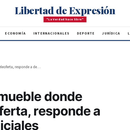
Libertad de Expresión
"La Verdad hace libre"
ECONOMÍA
INTERNACIONALES
DEPORTE
JURÍDICA
L
Desalojo en inmueble donde operaba Teleoferta, responde a decisiones judiciales
nmueble donde
ferta, responde a
iciales