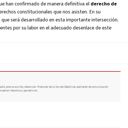
ue han confirmado de manera definitiva el
derecho de
 derechos constitucionales que nos asisten. En su
que será desarrollado en esta importante intersección.
ntes por su labor en el adecuado desenlace de este
adio, prensa escrita y televisión. Productor de La Voz del Detallista, exdirector de comunicación
miado en literatura y periodismo.