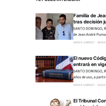
Familia de Jea
tras decisión j
SANTO DOMINGO, RE
de Jean André Pumar
autoridades, en cump
DAVID R. LORENZO
06 AGO.
Corte Penal, que rev
El nuevo Códig
entrará en vig
SANTO DOMINGO, RE
años de uso, a parti
Penal de República Dom
DAVID R. LORENZO
02 AGO.
20 años de recorrer 
El Tribunal Co