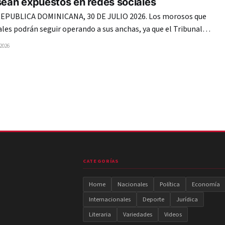
sean expuestos en redes sociales
PUBLICA DOMINICANA, 30 DE JULIO 2026. Los morosos que
ales podrán seguir operando a sus anchas, ya que el Tribunal
ha dado luz verde para no ser expuestos. Las juntas de
 2026
ales no podrán utilizar herramientas tecnológicas ni redes
CATEGORÍAS
Home
Nacionales
Política
Economía
Internacionales
Deporte
Jurídica
Literaria
Variedades
Videos