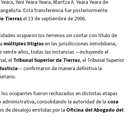
Yeara, Yeni Yeara Yeara, Maritza A. Yeara Yeara de
angelista. Esta transferencia fue posteriormente
de Tierras
el 13 de septiembre de 2006.
tidades ocuparon los terrenos sin contar con título de
 a
múltiples litigios
en las jurisdicciones inmobiliaria,
e veinte años, todas las instancias —incluyendo el
nal, el
Tribunal Superior de Tierras
, el Tribunal Superior
usticia
— confirmaron de manera definitiva la
ietario.
r los ocupantes fueron rechazados en distintas etapas
o administrativa, consolidando la autoridad de la
cosa
nes de desalojo emitidas por la
Oficina del Abogado del