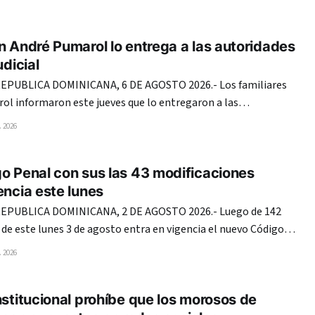
n André Pumarol lo entrega a las autoridades
udicial
PUBLICA DOMINICANA, 6 DE AGOSTO 2026.- Los familiares
ol informaron este jueves que lo entregaron a las
limiento de la decisión emitida hoy por la Segunda Sala de la
 2026
ocó el auto de no ha lugar a su favor y
o Penal con sus las 43 modificaciones
encia este lunes
PUBLICA DOMINICANA, 2 DE AGOSTO 2026.- Luego de 142
r de este lunes 3 de agosto entra en vigencia el nuevo Código
inicana, promulgado mediante la Ley 74-25. Tras más de
 2026
los pasillos del Congreso Nacional,
nstitucional prohíbe que los morosos de