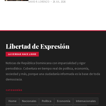
DAVID R. LORENZO
28 JUL. 2026
Libertad de Expresión
LA VERDAD HACE LIBRE
Noticias de República Dominicana con imparcialidad y rigor
periodístico. Cobertura en tiempo real de política, economía,
sociedad y más, porque una ciudadanía informada es la base de toda
democracia.
CATEGORÍAS
Home
Nacionales
Política
Economía
Internacionales