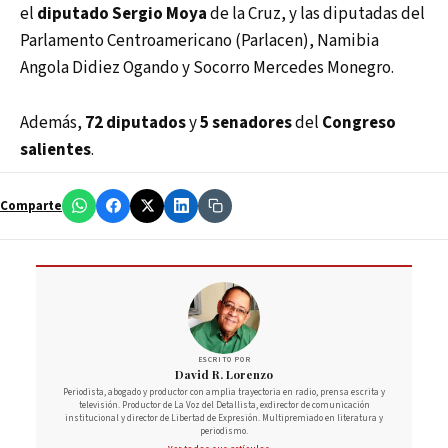
el
diputado Sergio Moya
de la Cruz, y las diputadas del
Parlamento Centroamericano (Parlacen), Namibia
Angola Didiez Ogando y Socorro Mercedes Monegro.
Además,
72 diputados
y
5 senadores
del
Congreso
salientes
.
Comparte
ESCRITO POR
David R. Lorenzo
Periodista, abogado y productor con amplia trayectoria en radio, prensa escrita y
televisión. Productor de La Voz del Detallista, exdirector de comunicación
institucional y director de Libertad de Expresión. Multipremiado en literatura y
periodismo.
Ver todos sus artículos →