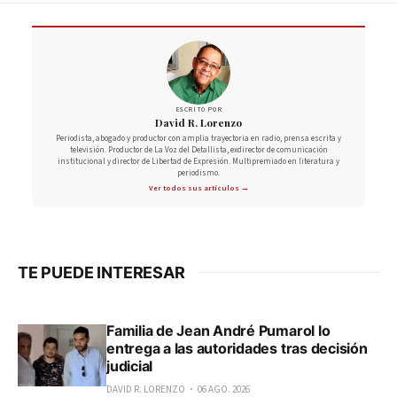
ESCRITO POR
David R. Lorenzo
Periodista, abogado y productor con amplia trayectoria en radio, prensa escrita y
televisión. Productor de La Voz del Detallista, exdirector de comunicación
institucional y director de Libertad de Expresión. Multipremiado en literatura y
periodismo.
Ver todos sus artículos →
TE PUEDE INTERESAR
Familia de Jean André Pumarol lo
entrega a las autoridades tras decisión
judicial
DAVID R. LORENZO
06 AGO. 2026