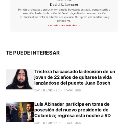
ESCRITO POR
David R. Lorenzo
Periodista, abogado y productor con amplia trayectoria en radio, prensa escrita y
televisión. Productor de La Voz del Detallista, exdirector de comunicación
institucional y director de Libertad de Expresión. Multipremiado en literatura y
periodismo.
Ver todos sus artículos →
TE PUEDE INTERESAR
Tristeza ha causado la decisión de un
joven de 22 años de quitarse la vida
lanzándose del puente Juan Bosch
DAVID R. LORENZO
07 AGO. 2026
Luis Abinader participa en toma de
posesión del nuevo presidente de
Colombia; regresa esta noche a RD
DAVID R. LORENZO
07 AGO. 2026