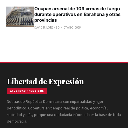
Ocupan arsenal de 109 armas de fuego
durante operativos en Barahona y otras
provincias
DAVID R. LORENZO
07 AGO. 2026
Libertad de Expresión
LA VERDAD HACE LIBRE
Noticias de República Dominicana con imparcialidad y rigor
periodístico. Cobertura en tiempo real de política, economía,
sociedad y más, porque una ciudadanía informada es la base de toda
democracia.