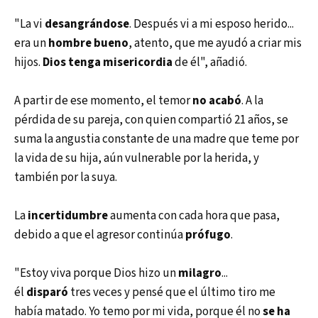
"La vi
desangrándose
. Después vi a mi esposo herido...
era un
hombre bueno
, atento, que me ayudó a criar mis
hijos.
Dios tenga misericordia
de él", añadió.
A partir de ese momento, el temor
no acabó
. A la
pérdida de su pareja, con quien compartió 21 años, se
suma la angustia constante de una madre que teme por
la vida de su hija, aún vulnerable por la herida, y
también por la suya.
La
incertidumbre
aumenta con cada hora que pasa,
debido a que el agresor continúa
prófugo
.
"Estoy viva porque Dios hizo un
milagro
...
él
disparó
tres veces y pensé que el último tiro me
había matado. Yo temo por mi vida, porque él no
se ha