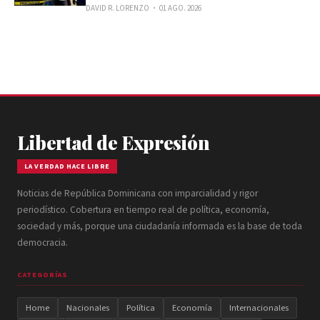
DAVID R. LORENZO
01 AGO. 2026
Libertad de Expresión
LA VERDAD HACE LIBRE
Noticias de República Dominicana con imparcialidad y rigor
periodístico. Cobertura en tiempo real de política, economía,
sociedad y más, porque una ciudadanía informada es la base de toda
democracia.
CATEGORÍAS
Home
Nacionales
Política
Economía
Internacionales