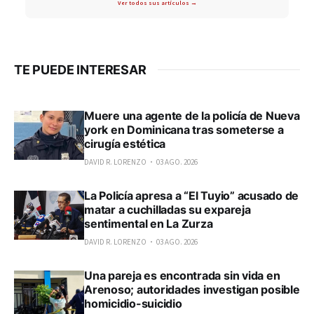
Ver todos sus artículos →
TE PUEDE INTERESAR
Muere una agente de la policía de Nueva
york en Dominicana tras someterse a
cirugía estética
DAVID R. LORENZO
03 AGO. 2026
La Policía apresa a “El Tuyio” acusado de
matar a cuchilladas su expareja
sentimental en La Zurza
DAVID R. LORENZO
03 AGO. 2026
Una pareja es encontrada sin vida en
Arenoso; autoridades investigan posible
homicidio-suicidio