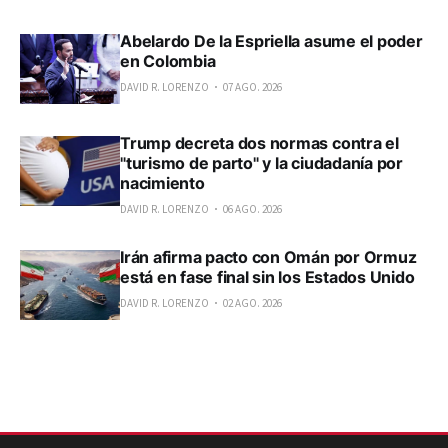
Abelardo De la Espriella asume el poder
en Colombia
DAVID R. LORENZO
07 AGO. 2026
Trump decreta dos normas contra el
"turismo de parto" y la ciudadanía por
nacimiento
DAVID R. LORENZO
06 AGO. 2026
Irán afirma pacto con Omán por Ormuz
está en fase final sin los Estados Unido
DAVID R. LORENZO
02 AGO. 2026