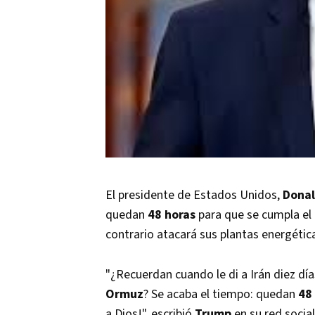
El presidente de Estados Unidos,
Dona
quedan
48 horas
para que se cumpla el p
contrario atacará sus plantas energétic
"¿Recuerdan cuando le di a Irán diez día
Ormuz
? Se acaba el tiempo: quedan
48
a Dios!", escribió
Trump
en su red socia