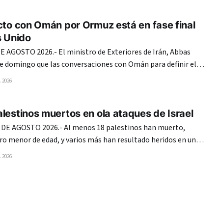
te Suprema que anuló su primer intento. El mandatario
cto con Omán por Ormuz está en fase final
s Unido
 AGOSTO 2026.- El ministro de Exteriores de Irán, Abbas
te domingo que las conversaciones con Omán para definir el
 de Ormuz entraron en su «fase final» y reiteró que Estados
 2026
Unidos no tiene nada que ver en ellas. Teherán y Mascate
lestinos muertos en ola ataques de Israel
 DE AGOSTO 2026.- Al menos 18 palestinos han muerto,
tro menor de edad, y varios más han resultado heridos en una
ues ejecutados en la madrugada de este domingo por el
 2026
ontra distintos puntos de la Franja