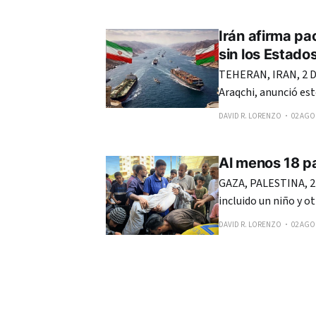
reciente fallo de la Cor
anunció que firmará
Irán afirma pa
sin los Estado
TEHERAN, IRAN, 2 DE
Araqchi, anunció es
estatus del estrecho
DAVID R. LORENZO
02 AGO.
Al menos 18 pa
GAZA, PALESTINA, 2
incluido un niño y o
nueva serie de ataq
DAVID R. LORENZO
02 AGO.
Ejército de Israel c