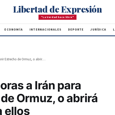
Libertad de Expresión
"La Verdad hace libre"
ECONOMÍA
INTERNACIONALES
DEPORTE
JURÍDICA
L
Trump da 48 horas a Irán para abrir Estrecho de Ormuz, o abrirá el infierno para ellos
ras a Irán para
 de Ormuz, o abrirá
a ellos