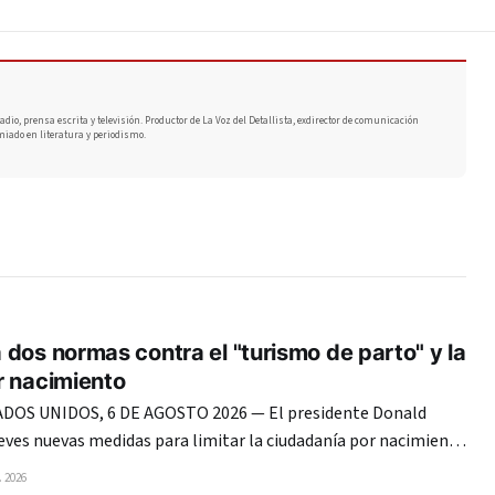
adio, prensa escrita y televisión. Productor de La Voz del Detallista, exdirector de comunicación
miado en literatura y periodismo.
dos normas contra el "turismo de parto" y la
r nacimiento
OS UNIDOS, 6 DE AGOSTO 2026 — El presidente Donald
eves nuevas medidas para limitar la ciudadanía por nacimiento
dejando claro que mantiene su ofensiva migratoria pese al
 2026