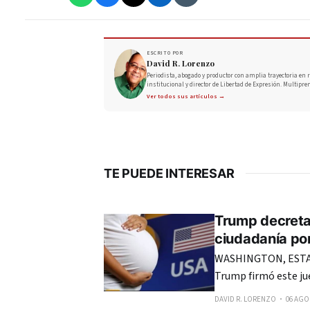
ESCRITO POR
David R. Lorenzo
Periodista, abogado y productor con amplia trayectoria en r
institucional y director de Libertad de Expresión. Multipre
Ver todos sus artículos →
TE PUEDE INTERESAR
Trump decreta 
ciudadanía po
WASHINGTON, ESTAD
Trump firmó este ju
en Estados Unidos, 
DAVID R. LORENZO
06 AGO.