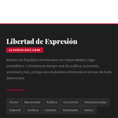
Libertad de Expresión
LA VERDAD HACE LIBRE
Noticias de República Dominicana con imparcialidad y rigor
periodístico. Cobertura en tiempo real de política, economía,
sociedad y más, porque una ciudadanía informada es la base de toda
democracia.
CATEGORÍAS
Home
Nacionales
Política
Economía
Internacionales
Deporte
Jurídica
Literaria
Variedades
Videos