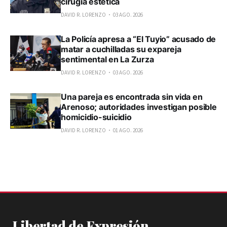
cirugía estética
DAVID R. LORENZO
03 AGO. 2026
La Policía apresa a “El Tuyio” acusado de
matar a cuchilladas su expareja
sentimental en La Zurza
DAVID R. LORENZO
03 AGO. 2026
Una pareja es encontrada sin vida en
Arenoso; autoridades investigan posible
homicidio-suicidio
DAVID R. LORENZO
01 AGO. 2026
Libertad de Expresión