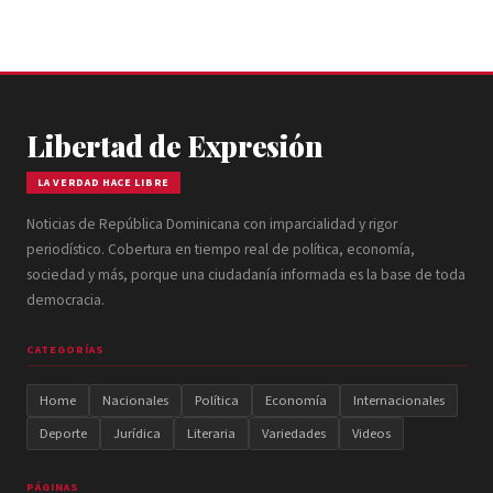
Libertad de Expresión
LA VERDAD HACE LIBRE
Noticias de República Dominicana con imparcialidad y rigor
periodístico. Cobertura en tiempo real de política, economía,
sociedad y más, porque una ciudadanía informada es la base de toda
democracia.
CATEGORÍAS
Home
Nacionales
Política
Economía
Internacionales
Deporte
Jurídica
Literaria
Variedades
Videos
PÁGINAS