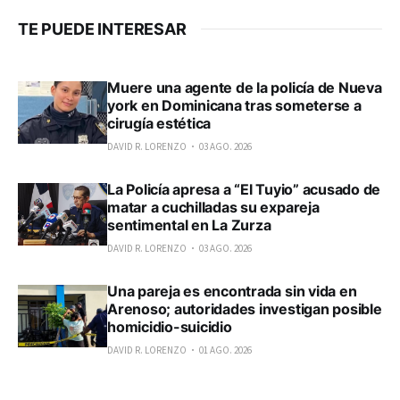
TE PUEDE INTERESAR
Muere una agente de la policía de Nueva
york en Dominicana tras someterse a
cirugía estética
DAVID R. LORENZO
03 AGO. 2026
La Policía apresa a “El Tuyio” acusado de
matar a cuchilladas su expareja
sentimental en La Zurza
DAVID R. LORENZO
03 AGO. 2026
Una pareja es encontrada sin vida en
Arenoso; autoridades investigan posible
homicidio-suicidio
DAVID R. LORENZO
01 AGO. 2026