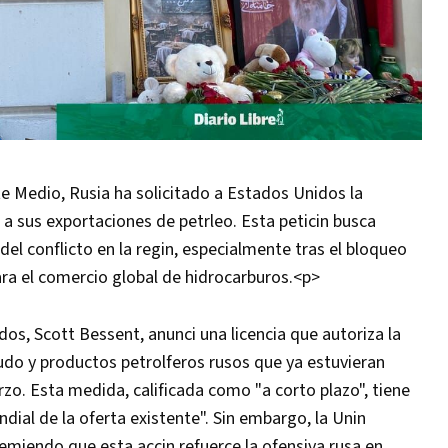
te Medio, Rusia ha solicitado a Estados Unidos la
s a sus exportaciones de petrleo. Esta peticin busca
del conflicto en la regin, especialmente tras el bloqueo
ara el comercio global de hidrocarburos.<p>
os, Scott Bessent, anunci una licencia que autoriza la
crudo y productos petrolferos rusos que ya estuvieran
o. Esta medida, calificada como "a corto plazo", tiene
ial de la oferta existente". Sin embargo, la Unin
emiendo que esta accin refuerce la ofensiva rusa en