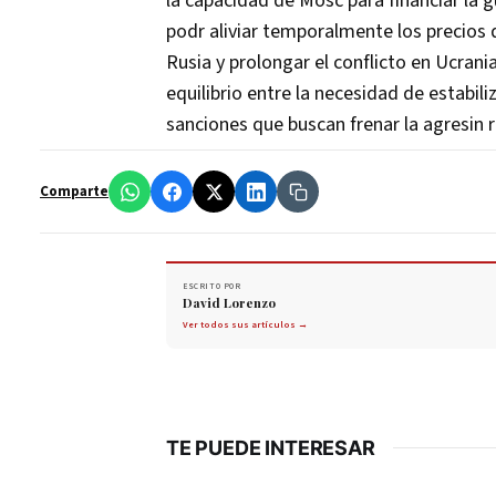
la capacidad de Mosc para financiar la gu
podr aliviar temporalmente los precios
Rusia y prolongar el conflicto en Ucrani
equilibrio entre la necesidad de estabil
sanciones que buscan frenar la agresin 
Comparte
ESCRITO POR
David Lorenzo
Ver todos sus artículos →
TE PUEDE INTERESAR