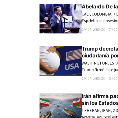
Abelardo De la
CALI, COLOMBIA, 7 D
Espriella se posesi
a sepultar las negoc
DAVID R. LORENZO
07 AGO.
Trump decreta 
ciudadanía po
WASHINGTON, ESTAD
Trump firmó este ju
en Estados Unidos, 
DAVID R. LORENZO
06 AGO.
reciente fallo de la Cor
anunció que firmará
Irán afirma pa
sin los Estado
TEHERAN, IRAN, 2 DE
Araqchi, anunció es