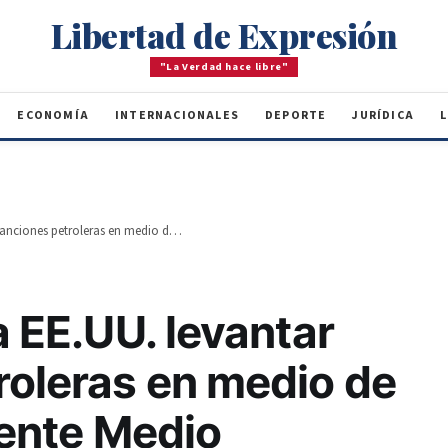
Libertad de Expresión
"La Verdad hace libre"
ECONOMÍA
INTERNACIONALES
DEPORTE
JURÍDICA
L
Rusia solicita a EE.UU. levantar sanciones petroleras en medio de la crisis en Oriente Medio
a EE.UU. levantar
roleras en medio de
riente Medio