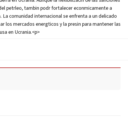
erra en Ucrania. Aunque la flexibilizacin de las sanciones
 del petrleo, tambin podr fortalecer econmicamente a
a. La comunidad internacional se enfrenta a un delicado
izar los mercados energticos y la presin para mantener las
rusa en Ucrania.<p>