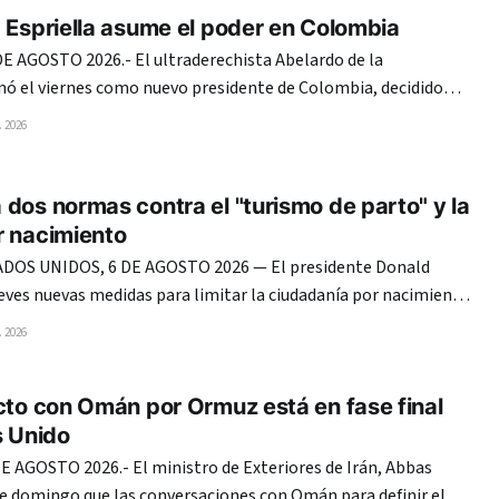
 Espriella asume el poder en Colombia
E AGOSTO 2026.- El ultraderechista Abelardo de la
onó el viernes como nuevo presidente de Colombia, decidido
iaciones de paz y combatir con mano de hierro a guerrilleros y
 2026
narcos, en un giro que recompone la alianza con Estados Unidos. Espriella juró
dos normas contra el "turismo de parto" y la
r nacimiento
OS UNIDOS, 6 DE AGOSTO 2026 — El presidente Donald
eves nuevas medidas para limitar la ciudadanía por nacimiento
dejando claro que mantiene su ofensiva migratoria pese al
 2026
te Suprema que anuló su primer intento. El mandatario
cto con Omán por Ormuz está en fase final
s Unido
 AGOSTO 2026.- El ministro de Exteriores de Irán, Abbas
te domingo que las conversaciones con Omán para definir el