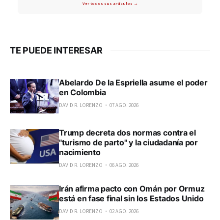
Ver todos sus artículos →
TE PUEDE INTERESAR
Abelardo De la Espriella asume el poder
en Colombia
DAVID R. LORENZO
07 AGO. 2026
Trump decreta dos normas contra el
"turismo de parto" y la ciudadanía por
nacimiento
DAVID R. LORENZO
06 AGO. 2026
Irán afirma pacto con Omán por Ormuz
está en fase final sin los Estados Unido
DAVID R. LORENZO
02 AGO. 2026