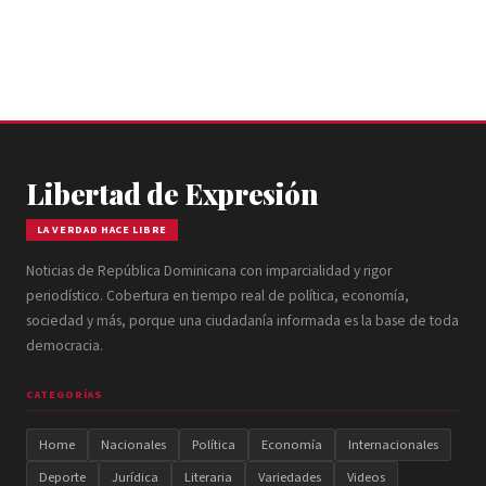
Libertad de Expresión
LA VERDAD HACE LIBRE
Noticias de República Dominicana con imparcialidad y rigor
periodístico. Cobertura en tiempo real de política, economía,
sociedad y más, porque una ciudadanía informada es la base de toda
democracia.
CATEGORÍAS
Home
Nacionales
Política
Economía
Internacionales
Deporte
Jurídica
Literaria
Variedades
Videos