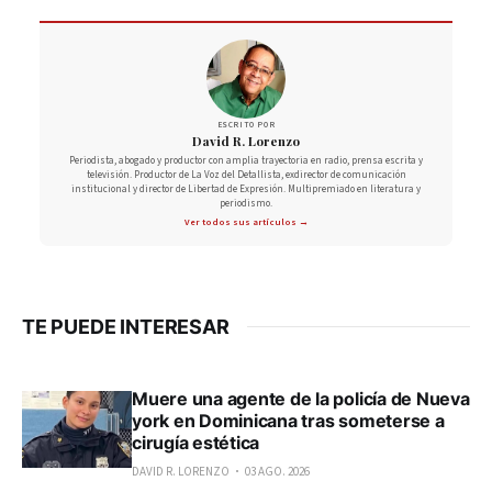
ESCRITO POR
David R. Lorenzo
Periodista, abogado y productor con amplia trayectoria en radio, prensa escrita y
televisión. Productor de La Voz del Detallista, exdirector de comunicación
institucional y director de Libertad de Expresión. Multipremiado en literatura y
periodismo.
Ver todos sus artículos →
TE PUEDE INTERESAR
Muere una agente de la policía de Nueva
york en Dominicana tras someterse a
cirugía estética
DAVID R. LORENZO
03 AGO. 2026