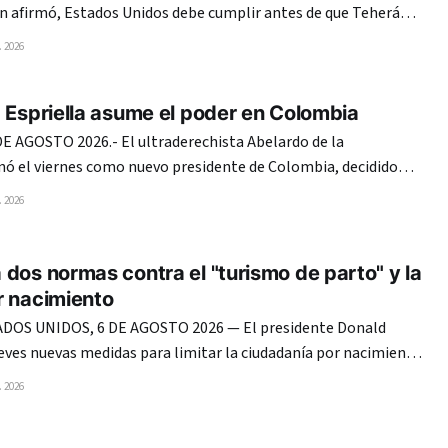
ún afirmó, Estados Unidos debe cumplir antes de que Teherán
 tráfico marítimo por el estrecho de Ormuz, entre ellas el fin
 2026
l levantamiento de las sanciones y el
 Espriella asume el poder en Colombia
E AGOSTO 2026.- El ultraderechista Abelardo de la
onó el viernes como nuevo presidente de Colombia, decidido
iaciones de paz y combatir con mano de hierro a guerrilleros y
 2026
narcos, en un giro que recompone la alianza con Estados Unidos. Espriella juró
dos normas contra el "turismo de parto" y la
r nacimiento
OS UNIDOS, 6 DE AGOSTO 2026 — El presidente Donald
eves nuevas medidas para limitar la ciudadanía por nacimiento
dejando claro que mantiene su ofensiva migratoria pese al
 2026
te Suprema que anuló su primer intento. El mandatario