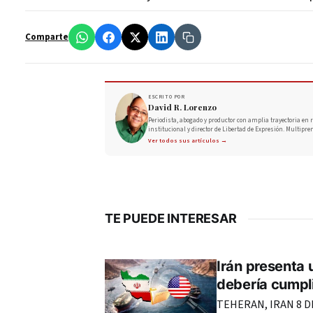
Comparte
ESCRITO POR
David R. Lorenzo
Periodista, abogado y productor con amplia trayectoria en r
institucional y director de Libertad de Expresión. Multipre
Ver todos sus artículos →
TE PUEDE INTERESAR
Irán presenta 
debería cumpli
TEHERAN, IRAN 8 DE 