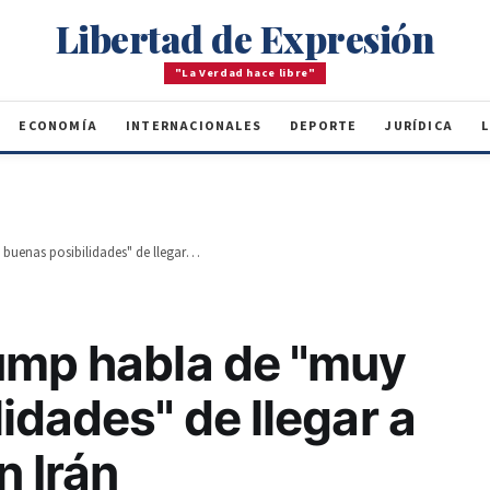
Libertad de Expresión
"La Verdad hace libre"
ECONOMÍA
INTERNACIONALES
DEPORTE
JURÍDICA
L
Presidente Trump habla de "muy buenas posibilidades" de llegar a un acuerdo con Irán
ump habla de "muy
idades" de llegar a
n Irán