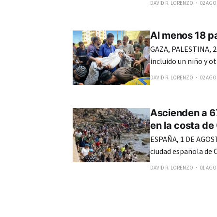
DAVID R. LORENZO
02 AGO.
Al menos 18 pa
GAZA, PALESTINA, 2
incluido un niño y o
nueva serie de ataq
DAVID R. LORENZO
02 AGO.
Ejército de Israel c
Ascienden a 6
en la costa de
ESPAÑA, 1 DE AGOSTO
ciudad española de 
Marruecos en los últ
DAVID R. LORENZO
01 AGO.