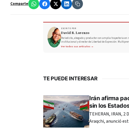
Comparte
ESCRITO POR
David R. Lorenzo
Periodista, abogado y productor con amplia trayectoria en r
institucional y director de Libertad de Expresión. Multipre
Ver todos sus artículos →
TE PUEDE INTERESAR
Irán afirma pa
sin los Estado
TEHERAN, IRAN, 2 DE
Araqchi, anunció es
estatus del estrecho