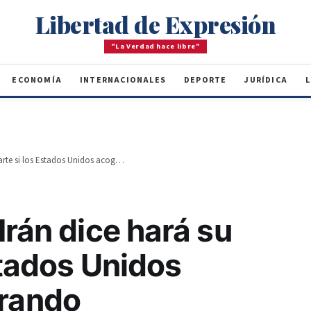
Libertad de Expresión
"La Verdad hace libre"
ECONOMÍA
INTERNACIONALES
DEPORTE
JURÍDICA
L
Presidente de Irán dice hará su parte si los Estados Unidos acogen memorando
Irán dice hará su
stados Unidos
rando