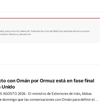
adio, prensa escrita y televisión. Productor de La Voz del Detallista, exdirector de comunicación
miado en literatura y periodismo.
cto con Omán por Ormuz está en fase final
s Unido
 AGOSTO 2026.- El ministro de Exteriores de Irán, Abbas
te domingo que las conversaciones con Omán para definir el
 de Ormuz entraron en su «fase final» y reiteró que Estados