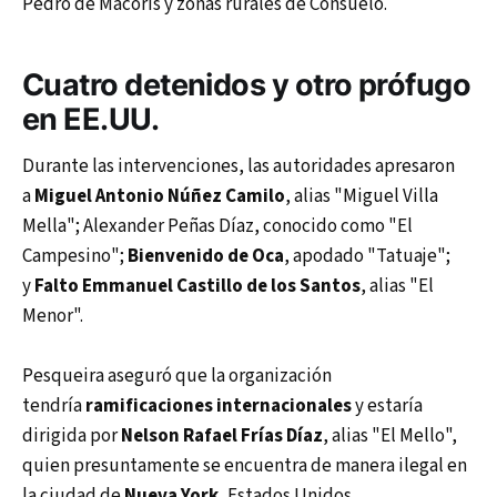
Pedro de Macorís y zonas rurales de Consuelo.
Cuatro detenidos y otro prófugo
en EE.UU.
Durante las intervenciones, las autoridades apresaron
a
Miguel Antonio Núñez Camilo
, alias "Miguel Villa
Mella"; Alexander Peñas Díaz, conocido como "El
Campesino";
Bienvenido de Oca
, apodado "Tatuaje";
y
Falto Emmanuel Castillo de los Santos
, alias "El
Menor".
Pesqueira aseguró que la organización
tendría
ramificaciones internacionales
y estaría
dirigida por
Nelson Rafael Frías Díaz
, alias "El Mello",
quien presuntamente se encuentra de manera ilegal en
la ciudad de
Nueva York
, Estados Unidos.