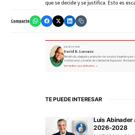
que se decide y se justifica. Esto es esc
Comparte
ESCRITO POR
David R. Lorenzo
Periodista, abogado y productor con amplia trayectoria en r
institucional y director de Libertad de Expresión. Multipre
Ver todos sus artículos →
TE PUEDE INTERESAR
Luis Abinader
2026-2028