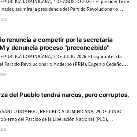
PUBLICA DOMINICANA, 7 DE AGOSTO 2026.- El presidente de
binader, asumirá la presidencia del Partido Revolucionario
 el período 2026-2028, encabezando una plancha de consenso
 2026
e Elecciones Internas (CNEI)
 renuncia a competir por la secretaría
RM y denuncia proceso "preconcebido"
UBLICA DOMINICANA, 1 DE JULIO 2026. El aspirante a la
del Partido Revolucionario Moderno (PRM), Eugenio Cedeño,
aciones a esa posición por considerar que el elegido de la
 2026
reconcebido, tras señalar que el proceso de elección carece
erza del Pueblo tendrá narcos, pero corruptos,
NIO
gobierno del Partido de la Liberación Nacional (PLD),
el Fernández, en el periodo 1996-2000, los miembros de esa
 2026
 en chancletas, adoctrinados con la ideología del Profesor