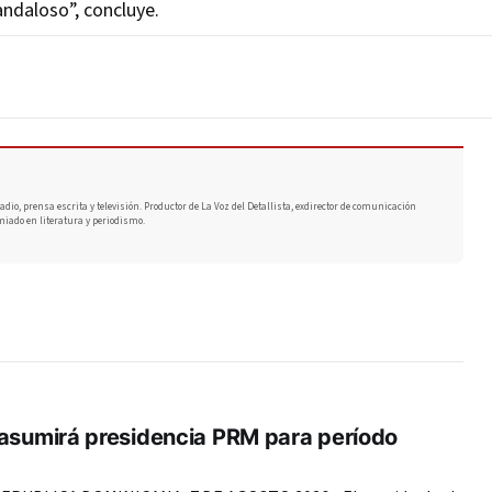
andaloso”, concluye.
adio, prensa escrita y televisión. Productor de La Voz del Detallista, exdirector de comunicación
miado en literatura y periodismo.
 asumirá presidencia PRM para período