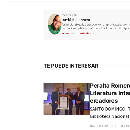
ESCRITO POR
David R. Lorenzo
Periodista, abogado y productor con amplia trayectoria en r
institucional y director de Libertad de Expresión. Multipre
Ver todos sus artículos →
TE PUEDE INTERESAR
Peralta Romero
Literatura Infa
creadores
SANTO DOMINGO, RE
Biblioteca Nacional 
creadores de obras 
DAVID R. LORENZO
30 JUN.