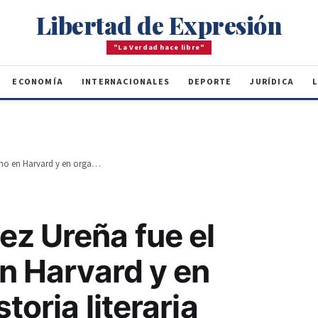
Libertad de Expresión
"La Verdad hace libre"
ECONOMÍA
INTERNACIONALES
DEPORTE
JURÍDICA
L
Pedro Henríquez Ureña fue el primer latino en Harvard y en organizar la historia literaria
ez Ureña fue el
en Harvard y en
toria literaria