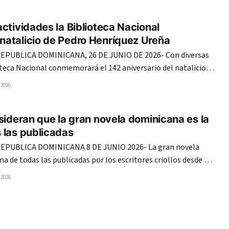
 lauro “para un escritor competente con una obra coherente”.
ctividades la Biblioteca Nacional
atalicio de Pedro Henríquez Ureña
PUBLICA DOMINICANA, 26 DE JUNIO DE 2026- Con diversas
oteca Nacional conmemorará el 142 aniversario del natalicio
ogo Pedro Henríquez Ureña, incluyendo una ofrenda floral en el
 2026
a, donde reposan los restos del humanista dominicano, nacido
sideran que la gran novela dominicana es la
 las publicadas
PUBLICA DOMINICANA 8 DE JUNIO 2026- La gran novela
a de todas las publicadas por los escritores criollos desde el
 actualidad, que reflejan la idiosincrasia y tradición de la
 2026
ael Peralta