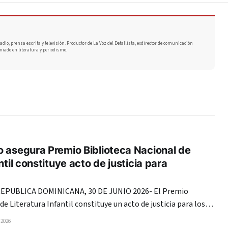
adio, prensa escrita y televisión. Productor de La Voz del Detallista, exdirector de comunicación
miado en literatura y periodismo.
 asegura Premio Biblioteca Nacional de
ntil constituye acto de justicia para
PUBLICA DOMINICANA, 30 DE JUNIO 2026- El Premio
de Literatura Infantil constituye un acto de justicia para los
destinadas a la población menuda y la escogencia de César
 2026