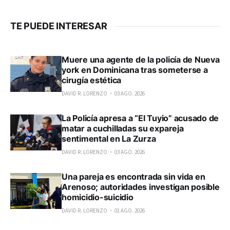
TE PUEDE INTERESAR
Muere una agente de la policía de Nueva
york en Dominicana tras someterse a
cirugía estética
DAVID R. LORENZO
03 AGO. 2026
La Policía apresa a “El Tuyio” acusado de
matar a cuchilladas su expareja
sentimental en La Zurza
DAVID R. LORENZO
03 AGO. 2026
Una pareja es encontrada sin vida en
Arenoso; autoridades investigan posible
homicidio-suicidio
DAVID R. LORENZO
01 AGO. 2026