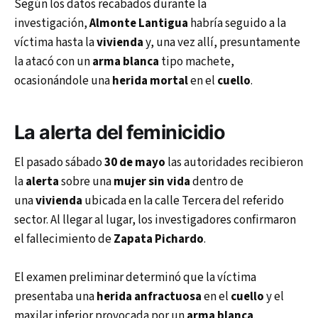
Según los datos recabados durante la
investigación,
Almonte Lantigua
habría seguido a la
víctima hasta la
vivienda
y, una vez allí, presuntamente
la atacó con un
arma blanca
tipo machete,
ocasionándole una
herida mortal
en el
cuello
.
La alerta del
feminicidio
El pasado sábado
30 de mayo
las autoridades recibieron
la
alerta
sobre una
mujer sin vida
dentro de
una
vivienda
ubicada en la calle Tercera del referido
sector. Al llegar al lugar, los investigadores confirmaron
el fallecimiento de
Zapata Pichardo
.
El examen preliminar determinó que la víctima
presentaba una
herida anfractuosa
en el
cuello
y el
maxilar inferior provocada por un
arma blanca
.