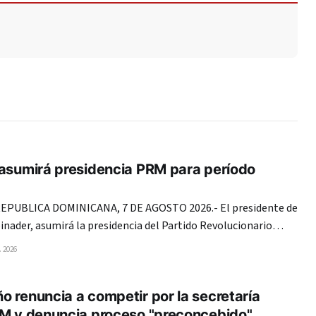
 asumirá presidencia PRM para período
PUBLICA DOMINICANA, 7 DE AGOSTO 2026.- El presidente de
binader, asumirá la presidencia del Partido Revolucionario
 el período 2026-2028, encabezando una plancha de consenso
 2026
e Elecciones Internas (CNEI)
 renuncia a competir por la secretaría
RM y denuncia proceso "preconcebido"