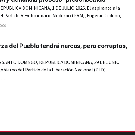
UBLICA DOMINICANA, 1 DE JULIO 2026. El aspirante a la
del Partido Revolucionario Moderno (PRM), Eugenio Cedeño,
aciones a esa posición por considerar que el elegido de la
 2026
reconcebido, tras señalar que el proceso de elección carece
erza del Pueblo tendrá narcos, pero corruptos,
NIO
gobierno del Partido de la Liberación Nacional (PLD),
el Fernández, en el periodo 1996-2000, los miembros de esa
 2026
 en chancletas, adoctrinados con la ideología del Profesor