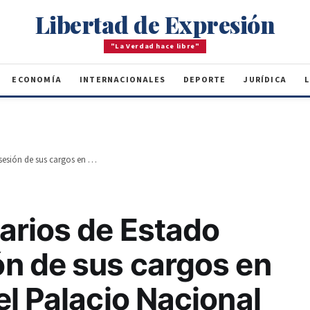
Libertad de Expresión
"La Verdad hace libre"
ECONOMÍA
INTERNACIONALES
DEPORTE
JURÍDICA
L
Nuevos secretarios de Estado toman posesión de sus cargos en ceremonia en el Palacio Nacional
arios de Estado
n de sus cargos en
l Palacio Nacional