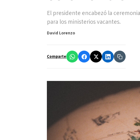
El presidente encabezó la ceremonia
para los ministerios vacantes.
David Lorenzo
Comparte