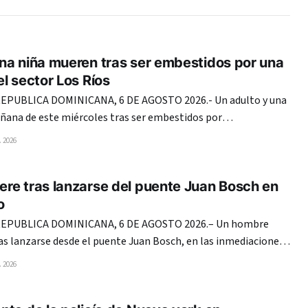
na niña mueren tras ser embestidos por una
l sector Los Ríos
PUBLICA DOMINICANA, 6 DE AGOSTO 2026.- Un adulto y una
ñana de este miércoles tras ser embestidos por
ble cabina en la avenida Coronel Juan María Lora Fernández,
 2026
s, del Distrito Nacional. En el mismo hecho, una mujer
re tras lanzarse del puente Juan Bosch en
o
EPUBLICA DOMINICANA, 6 DE AGOSTO 2026.– Un hombre
as lanzarse desde el puente Juan Bosch, en las inmediaciones
a, en el Distrito Nacional, según se observa en un video que
 2026
circula en redes sociales. En las imágenes, el individuo se coloca en