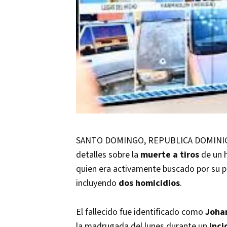
SANTO DOMINGO, REPUBLICA DOMINICA
detalles sobre la
muerte a tiros
de un 
quien era activamente buscado por su pr
incluyendo
dos homicidios
.
El fallecido fue identificado como
Johan
la madrugada del lunes durante un
inc