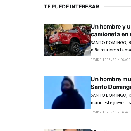
TE PUEDE INTERESAR
Un hombre y u
camioneta en e
SANTO DOMINGO, RE
niña murieron la ma
una camioneta de do
DAVID R. LORENZO
06 AGO.
en el sector Los Río
Un hombre mue
Santo Doming
SANTO DOMINGO, R
murió este jueves tr
del sector La Ciénag
DAVID R. LORENZO
06 AGO.