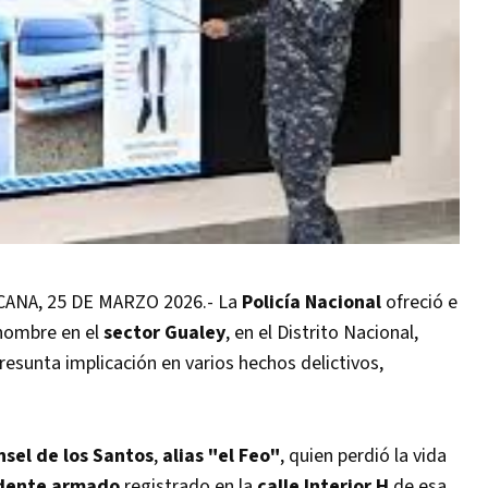
NA, 25 DE MARZO 2026.- La
Policía Nacional
ofreció e
hombre en el
sector Gualey
, en el Distrito Nacional,
esunta implicación en varios hechos delictivos,
sel de los Santos
,
alias "el Feo"
, quien perdió la vida
idente armado
registrado en la
calle Interior H
de esa