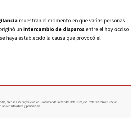
ilancia
muestran el momento en que varias personas
 originó un
intercambio de disparos
entre el hoy occiso
se haya establecido la causa que provocó el
adio, prensa escrita y televisión. Productor de La Voz del Detallista, exdirector de comunicación
miado en literatura y periodismo.