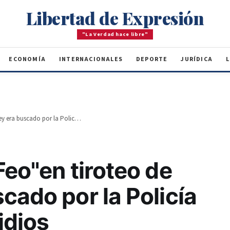
Libertad de Expresión
"La Verdad hace libre"
ECONOMÍA
INTERNACIONALES
DEPORTE
JURÍDICA
L
Muerto de "El Feo"en tiroteo de Gualey era buscado por la Policía por dos homicidios
Feo"en tiroteo de
cado por la Policía
idios