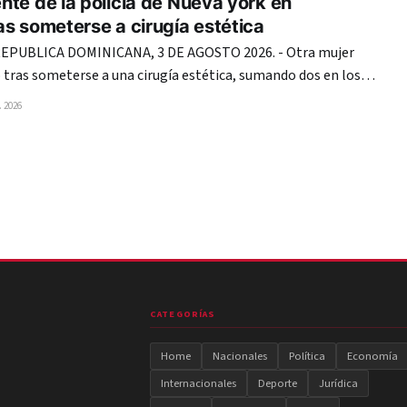
te de la policía de Nueva york en
s someterse a cirugía estética
PUBLICA DOMINICANA, 3 DE AGOSTO 2026. - Otra mujer
tras someterse a una cirugía estética, sumando dos en los
anto Domingo, lo que vuelve a encender las alarmas en el
 2026
sistema de salud de República Dominicana. En esta ocasión, la agente de
CATEGORÍAS
Home
Nacionales
Política
Economía
Internacionales
Deporte
Jurídica