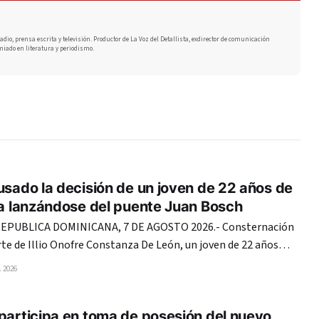
adio, prensa escrita y televisión. Productor de La Voz del Detallista, exdirector de comunicación
miado en literatura y periodismo.
usado la decisión de un joven de 22 años de
da lanzándose del puente Juan Bosch
PUBLICA DOMINICANA, 7 DE AGOSTO 2026.- Consternación
te de Illio Onofre Constanza De León, un joven de 22 años
currido la tarde del jueves al lanzarse del puente Juan Boch,
 2026
to Domingo, supuestamente por una decepción amorosa. La
participa en toma de posesión del nuevo