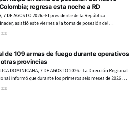
 Colombia; regresa esta noche a RD
7 DE AGOSTO 2026.-El presidente de la República
nader, asistió este viernes a la toma de posesión del
ia, Abelardo de la Espriella, para el período 2026-2030. La
 2026
isión de mando se realizó en la tarde en la Arena USC
l de 109 armas de fuego durante operativos
otras provincias
CA DOMINICANA, 7 DE AGOSTO 2026.- La Dirección Regional
cional informó que durante los primeros seis meses de 2026 ha
de fuego de diferentes marcas y calibres en las provincias
 2026
ependencia y Pedernales. Las intervenciones,
21