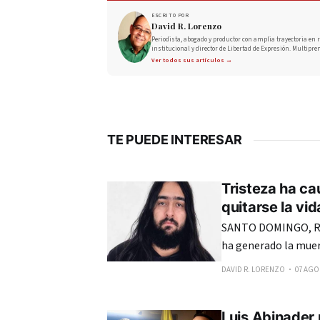
ESCRITO POR
David R. Lorenzo
Periodista, abogado y productor con amplia trayectoria en r
institucional y director de Libertad de Expresión. Multipre
Ver todos sus artículos →
TE PUEDE INTERESAR
Tristeza ha ca
quitarse la vi
SANTO DOMINGO, RE
ha generado la muer
cuyo fallecimiento o
DAVID R. LORENZO
07 AGO.
en la ciudad de San
acción
Luis Abinader 