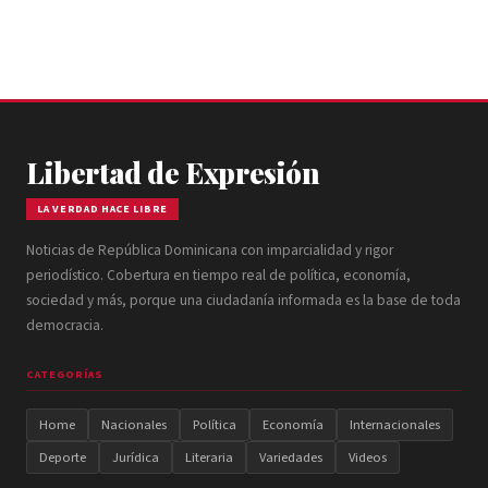
Libertad de Expresión
LA VERDAD HACE LIBRE
Noticias de República Dominicana con imparcialidad y rigor
periodístico. Cobertura en tiempo real de política, economía,
sociedad y más, porque una ciudadanía informada es la base de toda
democracia.
CATEGORÍAS
Home
Nacionales
Política
Economía
Internacionales
Deporte
Jurídica
Literaria
Variedades
Videos