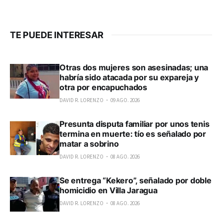
TE PUEDE INTERESAR
Otras dos mujeres son asesinadas; una
habría sido atacada por su expareja y
otra por encapuchados
DAVID R. LORENZO
09 AGO. 2026
Presunta disputa familiar por unos tenis
termina en muerte: tío es señalado por
matar a sobrino
DAVID R. LORENZO
08 AGO. 2026
Se entrega “Kekero”, señalado por doble
homicidio en Villa Jaragua
DAVID R. LORENZO
08 AGO. 2026