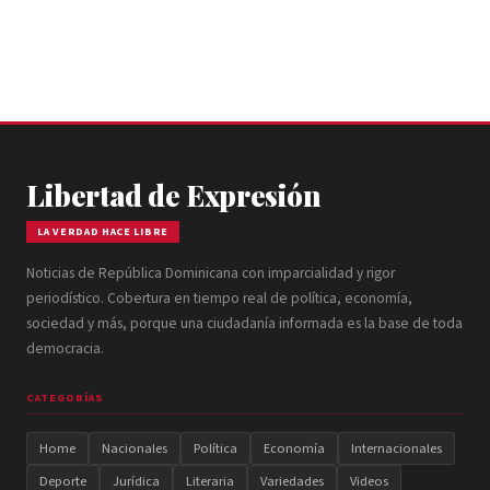
Libertad de Expresión
LA VERDAD HACE LIBRE
Noticias de República Dominicana con imparcialidad y rigor
periodístico. Cobertura en tiempo real de política, economía,
sociedad y más, porque una ciudadanía informada es la base de toda
democracia.
CATEGORÍAS
Home
Nacionales
Política
Economía
Internacionales
Deporte
Jurídica
Literaria
Variedades
Videos