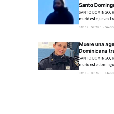
Santo Doming
SANTO DOMINGO, R
murió este jueves tr
del sector La Ciénag
DAVID R. LORENZO
06 AGO.
Muere una agen
Dominicana tra
SANTO DOMINGO, RE
murió este domingo 
últimos 10 días en S
DAVID R. LORENZO
03 AGO.