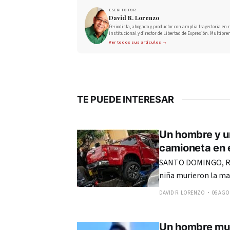
ESCRITO POR
David R. Lorenzo
Periodista, abogado y productor con amplia trayectoria en r
institucional y director de Libertad de Expresión. Multipre
Ver todos sus artículos →
TE PUEDE INTERESAR
Un hombre y u
camioneta en e
SANTO DOMINGO, RE
niña murieron la ma
una camioneta de do
DAVID R. LORENZO
06 AGO.
en el sector Los Río
Un hombre mue