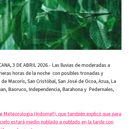
, 3 DE ABRIL 2026.- Las lluvias de moderadas a
imeras horas de la noche con posibles tronadas y
 de Macorís, San Cristóbal, San José de Ocoa, Azua, La
uan, Baoruco, Independencia, Barahona y Pedernales,
de Meteorología (Indomet), que también explicó que para
 cielo estará medio nublado a nublado en la tarde con