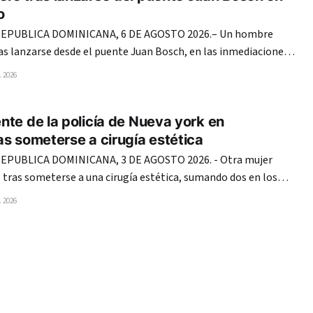
o
EPUBLICA DOMINICANA, 6 DE AGOSTO 2026.– Un hombre
as lanzarse desde el puente Juan Bosch, en las inmediaciones
a, en el Distrito Nacional, según se observa en un video que
 2026
circula en redes sociales. En las imágenes, el individuo se coloca en
te de la policía de Nueva york en
s someterse a cirugía estética
PUBLICA DOMINICANA, 3 DE AGOSTO 2026. - Otra mujer
tras someterse a una cirugía estética, sumando dos en los
anto Domingo, lo que vuelve a encender las alarmas en el
 2026
sistema de salud de República Dominicana. En esta ocasión, la agente de