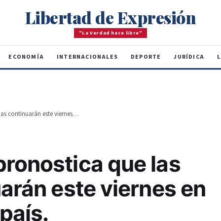
Libertad de Expresión
"La Verdad hace libre"
ECONOMÍA
INTERNACIONALES
DEPORTE
JURÍDICA
L
Meteorología pronostica que las lluvias continuarán este viernes en gran parte del país.
pronostica que las
uarán este viernes en
país.