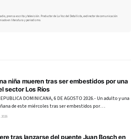
adio, prensa escrita y televisión. Productor de La Voz del Detallista, exdirector de comunicación
miado en literatura y periodismo.
na niña mueren tras ser embestidos por una
l sector Los Ríos
PUBLICA DOMINICANA, 6 DE AGOSTO 2026.- Un adulto y una
ñana de este miércoles tras ser embestidos por
ble cabina en la avenida Coronel Juan María Lora Fernández,
 2026
s, del Distrito Nacional. En el mismo hecho, una mujer
re tras lanzarse del puente Juan Bosch en