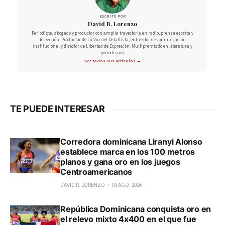
ESCRITO POR
David R. Lorenzo
Periodista, abogado y productor con amplia trayectoria en radio, prensa escrita y
televisión. Productor de La Voz del Detallista, exdirector de comunicación
institucional y director de Libertad de Expresión. Multipremiado en literatura y
periodismo.
Ver todos sus artículos →
TE PUEDE INTERESAR
Corredora dominicana Liranyi Alonso
establece marca en los 100 metros
planos y gana oro en los juegos
Centroamericanos
DAVID R. LORENZO
03 AGO. 2026
República Dominicana conquista oro en
el relevo mixto 4x400 en el que fue