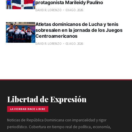
protagonista Marileidy Paulino
DAVID R. LORENZO
03 AGO. 2026
Atletas dominicanos de Lucha y tenis
sobresalen en la jornada de los Juegos
Centroamericanos
DAVID R. LORENZO
01 AGO. 2026
Libertad de Expresión
LA VERDAD HACE LIBRE
Noticias de República Dominicana con imparcialidad y rigor
periodístico. Cobertura en tiempo real de política, economía,