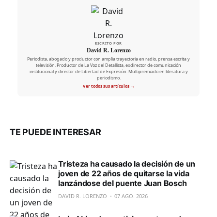
ESCRITO POR
David R. Lorenzo
Periodista, abogado y productor con amplia trayectoria en radio, prensa escrita y
televisión. Productor de La Voz del Detallista, exdirector de comunicación
institucional y director de Libertad de Expresión. Multipremiado en literatura y
periodismo.
Ver todos sus artículos →
TE PUEDE INTERESAR
Tristeza ha causado la decisión de un
joven de 22 años de quitarse la vida
lanzándose del puente Juan Bosch
DAVID R. LORENZO
07 AGO. 2026