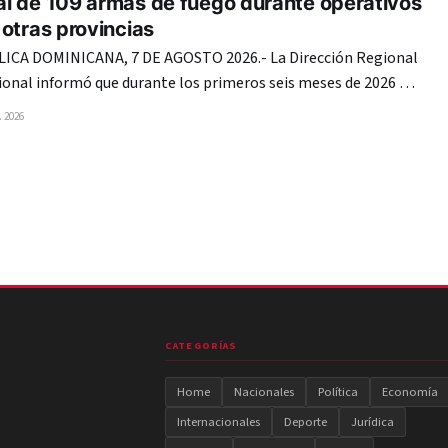
l de 109 armas de fuego durante operativos
otras provincias
CA DOMINICANA, 7 DE AGOSTO 2026.- La Dirección Regional
cional informó que durante los primeros seis meses de 2026 ha
de fuego de diferentes marcas y calibres en las provincias
 2026
ependencia y Pedernales. Las intervenciones,
21
CATEGORÍAS
Home
Nacionales
Política
Economía
Internacionales
Deporte
Jurídica