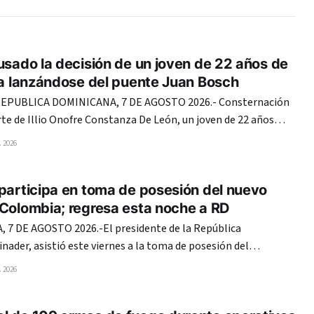
usado la decisión de un joven de 22 años de
da lanzándose del puente Juan Bosch
PUBLICA DOMINICANA, 7 DE AGOSTO 2026.- Consternación
te de Illio Onofre Constanza De León, un joven de 22 años
currido la tarde del jueves al lanzarse del puente Juan Boch,
 2026
to Domingo, supuestamente por una decepción amorosa. La
participa en toma de posesión del nuevo
 Colombia; regresa esta noche a RD
7 DE AGOSTO 2026.-El presidente de la República
nader, asistió este viernes a la toma de posesión del
ia, Abelardo de la Espriella, para el período 2026-2030. La
 2026
isión de mando se realizó en la tarde en la Arena USC