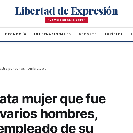
Libertad de Expresión
"La Verdad hace libre"
ECONOMÍA
INTERNACIONALES
DEPORTE
JURÍDICA
L
La Policía rescata mujer que fue secuestra por varios hombres, entre ellos un empleado de su padre
cata mujer que fue
 varios hombres,
 empleado de su