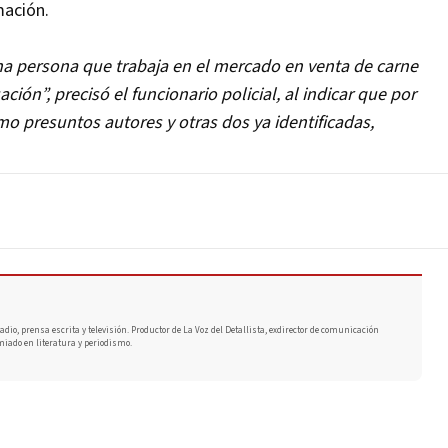
mación.
na persona que trabaja en el mercado en venta de carne
ción”, precisó el funcionario policial, al indicar que por
o presuntos autores y otras dos ya identificadas,
adio, prensa escrita y televisión. Productor de La Voz del Detallista, exdirector de comunicación
miado en literatura y periodismo.