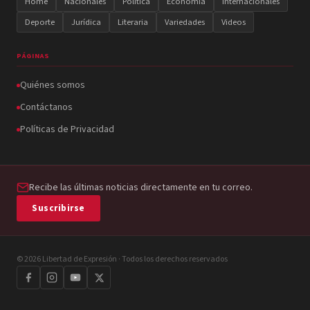
Home
Nacionales
Política
Economía
Internacionales
Deporte
Jurídica
Literaria
Variedades
Videos
PÁGINAS
Quiénes somos
Contáctanos
Políticas de Privacidad
Recibe las últimas noticias directamente en tu correo.
Suscribirse
© 2026 Libertad de Expresión · Todos los derechos reservados