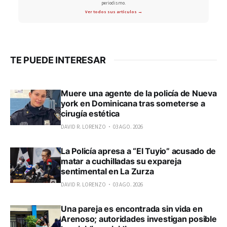
periodismo.
Ver todos sus artículos →
TE PUEDE INTERESAR
Muere una agente de la policía de Nueva
york en Dominicana tras someterse a
cirugía estética
DAVID R. LORENZO
03 AGO. 2026
La Policía apresa a “El Tuyio” acusado de
matar a cuchilladas su expareja
sentimental en La Zurza
DAVID R. LORENZO
03 AGO. 2026
Una pareja es encontrada sin vida en
Arenoso; autoridades investigan posible