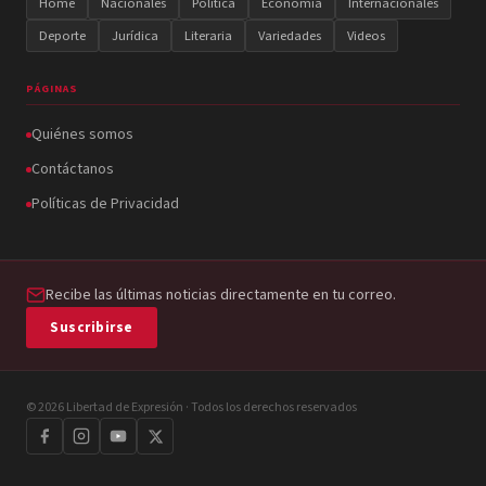
Home
Nacionales
Política
Economía
Internacionales
Deporte
Jurídica
Literaria
Variedades
Videos
PÁGINAS
Quiénes somos
Contáctanos
Políticas de Privacidad
Recibe las últimas noticias directamente en tu correo.
Suscribirse
© 2026 Libertad de Expresión · Todos los derechos reservados